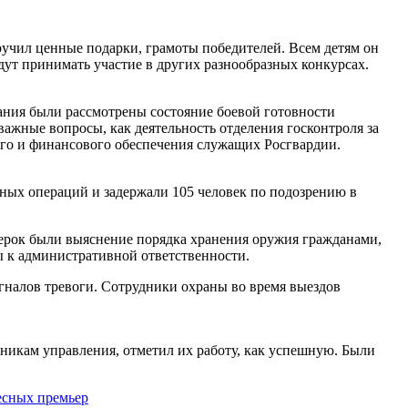
учил ценные подарки, грамоты победителей. Всем детям он
удут принимать участие в других разнообразных конкурсах.
ания были рассмотрены состояние боевой готовности
ажные вопросы, как деятельность отделения госконтроля за
ого и финансового обеспечения служащих Росгвардии.
ых операций и задержали 105 человек по подозрению в
ерок были выяснение порядка хранения оружия гражданами,
ы к административной ответственности.
гналов тревоги. Сотрудники охраны во время выездов
никам управления, отметил их работу, как успешную. Были
есных премьер