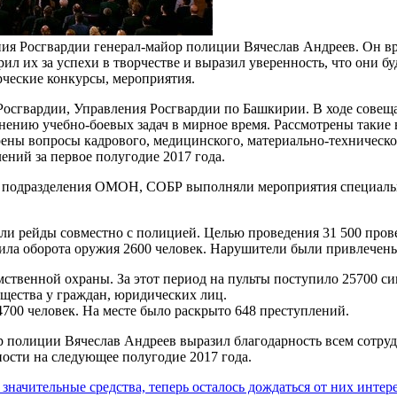
ия Росгвардии генерал-майор полиции Вячеслав Андреев. Он вр
рил их за успехи в творчестве и выразил уверенность, что они б
рческие конкурсы, мероприятия.
Росгвардии, Управления Росгвардии по Башкирии. В ходе совещ
ению учебно-боевых задач в мирное время. Рассмотрены такие в
рены вопросы кадрового, медицинского, материально-техническ
ений за первое полугодие 2017 года.
: подразделения ОМОН, СОБР выполняли мероприятия специальн
и рейды совместно с полицией. Целью проведения 31 500 пров
вила оборота оружия 2600 человек. Нарушители были привлечен
твенной охраны. За этот период на пульты поступило 25700 си
щества у граждан, юридических лиц.
700 человек. На месте было раскрыто 648 преступлений.
 полиции Вячеслав Андреев выразил благодарность всем сотруд
ности на следующее полугодие 2017 года.
значительные средства, теперь осталось дождаться от них интер