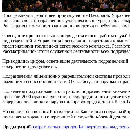
В награждении ребятишек принял участие Начальник Управлен
посвятил слова поздравления с участием в конкурсе, поблагода
Росгвардия не оставит традицию проводить для ребятишек тво
Совещание проводилось для подведения итогов работы служб 
подразделений и Управления Росгвардии , подготовки к выполн
предприятиями топливно-энергетического комплекса. Рассмот
Рассматривались итоги служебной деятельности всех подраздел
Приводились цифры, осветившие деятельность подразделений
совершении преступлений.
Подразделения лицензионно-разрешительной системы проводил
имеющими его в собственности. Оказалось, что нарушали пра
Подведены полугодовые итоги работы подразделений вневедомс
пресекли 2600 правонарушений, предупредили похищение иму
Задерживались лица за нарушение правопорядка, таких было 14
Начальник Управления Росгвардии по Башкирии генерал-майор
поставлены задачи по оперативной и служебно-боевой деятель
Предыдущий
Театрам малых городов Башкортостана выделены 