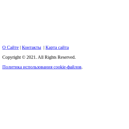
условиях не является публичной офертой, определяемой
положениями Статьи 437 Гражданского кодекса Российской
Федерации. Настоящий ресурс может содержать материалы
18+. При полном или частичном использовании материалов,
размещенных на портале, активная гиперссылка на
hotnews02.ru обязательна.
О Сайте
|
Контакты
|
Карта сайта
Copyright © 2021. All Rights Reserved.
Политика использования cookie-файлов
.