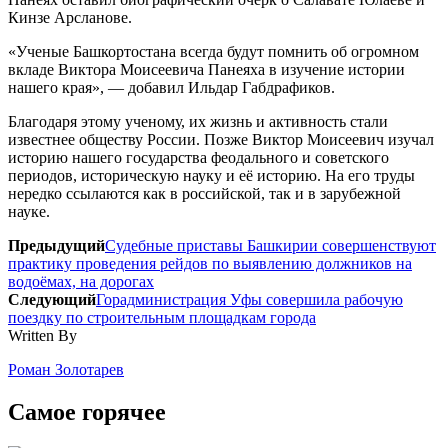
Кинзе Арсланове.
«Ученые Башкортостана всегда будут помнить об огромном
вкладе Виктора Моисеевича Панеяха в изучение истории
нашего края», — добавил Ильдар Габдрафиков.
Благодаря этому ученому, их жизнь и активность стали
известнее обществу России. Позже Виктор Моисеевич изучал
историю нашего государства феодального и советского
периодов, историческую науку и её историю. На его труды
нередко ссылаются как в российской, так и в зарубежной
науке.
Предыдущий
Судебные приставы Башкирии совершенствуют
практику проведения рейдов по выявлению должников на
водоёмах, на дорогах
Следующий
Горадминистрация Уфы совершила рабочую
поездку по строительным площадкам города
Written By
Роман Золотарев
Самое горячее