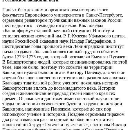
Панеях был деканом и организатором исторического
факультета Европейского университета в Санкт-Петербурге,
серьезным редактором публикаций важных законов России
шестнадцатого—семнадцатого веков. Как поведал
«Башинформу» старший научный сотрудник Института
этнологических изучений им. Р. Г. Кузеева Уфимского центра
науки Российской академии наук Ильдар Габдрафиков, в
шестидесятые годы прошлого века Ленинградский институт
начал создавать большой коллективный труд по событиям
бунта 1773−1775 годов, который возглавлял Емельян Пугачев.
В Башкортостане людей, которые специализировались по этой
теме, еще не было, поэтому это событие на территории
Башкирии нужно было описать Виктору Панеяху, для чего он
изучил большое количество источников в различных архивах.
Благодаря тщательной работе ученого, появилась история
Башкортостана вплоть до восемнадцатого века. Историк
создал и жизнеописание предводителей нашего края тех
времен. Огромными достижениями советской науки стали
труды по истории пугачевского бунта и разделы по истории
Башкирии, написанные Панеяхом, которые до сих пор
используют ученые и историки. Позднее огромным тиражом
два раза издавался рассчитанный на обычного читателя
коллективный труд «Пугачеви пугачевцы», в котором Виктор
Панеях оставил биографический очерк о Салавате Юлаеве и