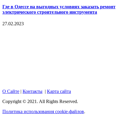
Где в Одессе на выгодных условиях заказать ремонт
электрического строительного инструмента
27.02.2023
Copyright © 2017. Данный интернет-сайт носит
исключительно информационный характер и ни при каких
условиях не является публичной офертой, определяемой
положениями Статьи 437 Гражданского кодекса Российской
Федерации. Настоящий ресурс может содержать материалы
18+. При полном или частичном использовании материалов,
размещенных на портале, активная гиперссылка на
hotnews02.ru обязательна.
О Сайте
|
Контакты
|
Карта сайта
Copyright © 2021. All Rights Reserved.
Политика использования cookie-файлов
.