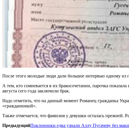
После этого молодые люди дали большое интервью одному из 
А тем, кто сомневается в их бракосочетании, парочка показал
августа сего года заключили брак.
Надо отметить, что на данный момент Романец гражданка Украи
«гражданинкой».
Также отмечается, что фамилия у девушки осталась прежней. Р
Предыдущий
Поклонники едва узнали Аллу Пугачеву без мак