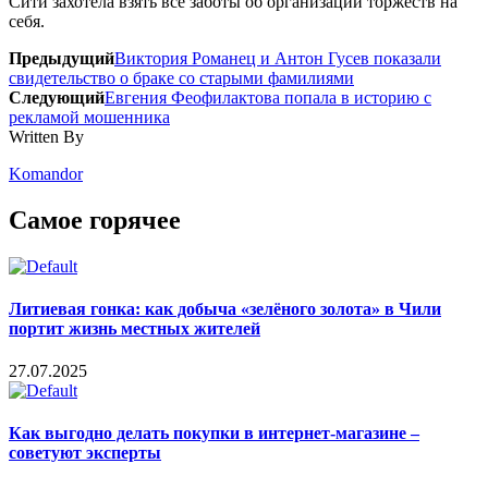
Сити захотела взять все заботы об организации торжеств на
себя.
Предыдущий
Виктория Романец и Антон Гусев показали
свидетельство о браке со старыми фамилиями
Следующий
Евгения Феофилактова попала в историю с
рекламой мошенника
Written By
Komandor
Самое горячее
Литиевая гонка: как добыча «зелёного золота» в Чили
портит жизнь местных жителей
27.07.2025
Как выгодно делать покупки в интернет-магазине –
советуют эксперты