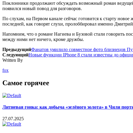
Поклонники продолжают обсуждать возможный роман ведущей 
появился новый повод для разговоров.
По слухам, на Первом канале сейчас готовится к старту новое
последней, как говорят слухи, пролоббировал именно Дмитрий
Напомним, что о романе Нагиева и Бузовой стали говорить пос
между ними нет ничего, кроме дружбы.
Предыдущий
Фанатов умилило совместное фото близнецов Пу
Следующий
Новые функции IPhone 8 стали известны до офиц
Written By
fox
Самое горячее
Литиевая гонка: как добыча «зелёного золота» в Чили пор
27.07.2025