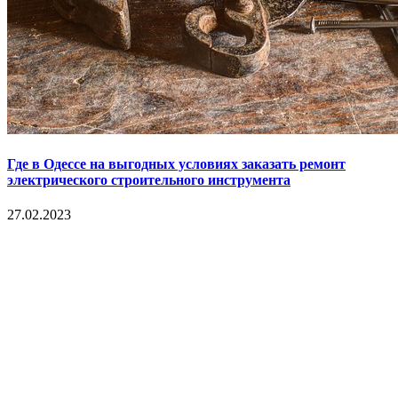
Где в Одессе на выгодных условиях заказать ремонт
электрического строительного инструмента
27.02.2023
Copyright © 2017. Данный интернет-сайт носит
исключительно информационный характер и ни при каких
условиях не является публичной офертой, определяемой
положениями Статьи 437 Гражданского кодекса Российской
Федерации. Настоящий ресурс может содержать материалы
18+. При полном или частичном использовании материалов,
размещенных на портале, активная гиперссылка на
hotnews02.ru обязательна.