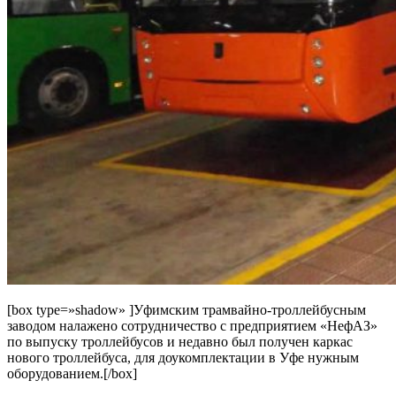
[box type=»shadow» ]Уфимским трамвайно-троллейбусным
заводом налажено сотрудничество с предприятием «НефАЗ»
по выпуску троллейбусов и недавно был получен каркас
нового троллейбуса, для доукомплектации в Уфе нужным
оборудованием.[/box]