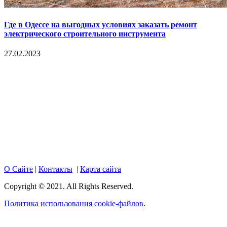
Где в Одессе на выгодных условиях заказать ремонт
электрического строительного инструмента
27.02.2023
Copyright © 2017. Данный интернет-сайт носит
исключительно информационный характер и ни при каких
условиях не является публичной офертой, определяемой
положениями Статьи 437 Гражданского кодекса Российской
Федерации. Настоящий ресурс может содержать материалы
18+. При полном или частичном использовании материалов,
размещенных на портале, активная гиперссылка на
hotnews02.ru обязательна.
О Сайте
|
Контакты
|
Карта сайта
Copyright © 2021. All Rights Reserved.
Политика использования cookie-файлов
.