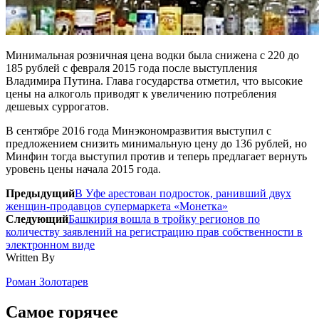
Минимальная розничная цена водки была снижена с 220 до
185 рублей с февраля 2015 года после выступления
Владимира Путина. Глава государства отметил, что высокие
цены на алкоголь приводят к увеличению потребления
дешевых суррогатов.
В сентябре 2016 года Минэкономразвития выступил с
предложением снизить минимальную цену до 136 рублей, но
Минфин тогда выступил против и теперь предлагает вернуть
уровень цены начала 2015 года.
Предыдущий
В Уфе арестован подросток, ранивший двух
женщин-продавцов супермаркета «Монетка»
Следующий
Башкирия вошла в тройку регионов по
количеству заявлений на регистрацию прав собственности в
электронном виде
Written By
Роман Золотарев
Самое горячее