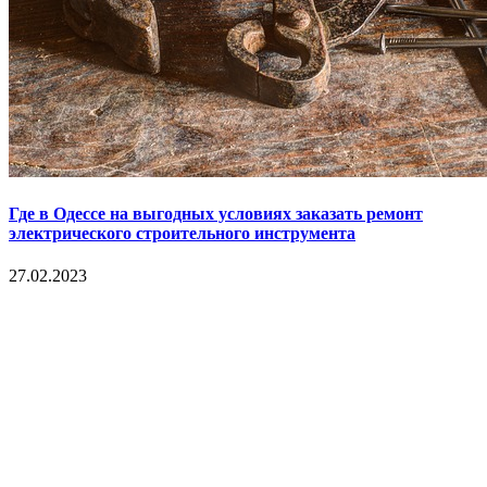
Где в Одессе на выгодных условиях заказать ремонт
электрического строительного инструмента
27.02.2023
Copyright © 2017. Данный интернет-сайт носит
исключительно информационный характер и ни при каких
условиях не является публичной офертой, определяемой
положениями Статьи 437 Гражданского кодекса Российской
Федерации. Настоящий ресурс может содержать материалы
18+. При полном или частичном использовании материалов,
размещенных на портале, активная гиперссылка на
hotnews02.ru обязательна.