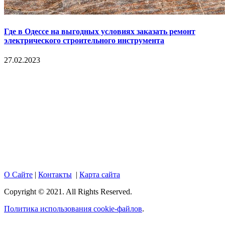
Где в Одессе на выгодных условиях заказать ремонт
электрического строительного инструмента
27.02.2023
Copyright © 2017. Данный интернет-сайт носит
исключительно информационный характер и ни при каких
условиях не является публичной офертой, определяемой
положениями Статьи 437 Гражданского кодекса Российской
Федерации. Настоящий ресурс может содержать материалы
18+. При полном или частичном использовании материалов,
размещенных на портале, активная гиперссылка на
hotnews02.ru обязательна.
О Сайте
|
Контакты
|
Карта сайта
Copyright © 2021. All Rights Reserved.
Политика использования cookie-файлов
.