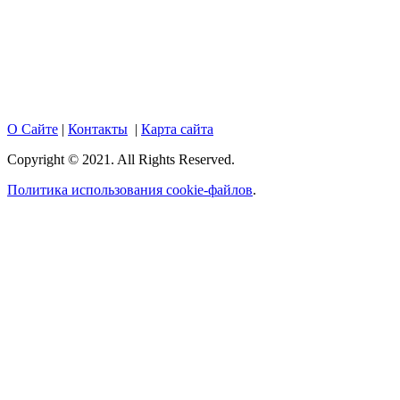
положениями Статьи 437 Гражданского кодекса Российской
Федерации. Настоящий ресурс может содержать материалы
18+. При полном или частичном использовании материалов,
размещенных на портале, активная гиперссылка на
hotnews02.ru обязательна.
О Сайте
|
Контакты
|
Карта сайта
Copyright © 2021. All Rights Reserved.
Политика использования cookie-файлов
.