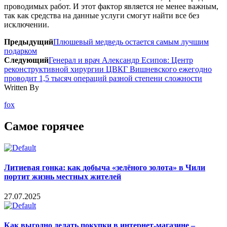
проводимых работ. И этот фактор является не менее важным,
так как средства на данные услуги смогут найти все без
исключении.
Предыдущий
Плюшевый медведь остается самым лучшим
подарком
Следующий
Генерал и врач Александр Есипов: Центр
реконструктивной хирургии ЦВКГ Вишневского ежегодно
проводит 1,5 тысяч операций разной степени сложности
Written By
fox
Самое горячее
Литиевая гонка: как добыча «зелёного золота» в Чили
портит жизнь местных жителей
27.07.2025
Как выгодно делать покупки в интернет-магазине –