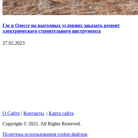
Где в Одессе на выгодных условиях заказать ремонт
электрического строительного инструмента
27.02.2023
Copyright © 2017. Данный интернет-сайт носит
исключительно информационный характер и ни при каких
условиях не является публичной офертой, определяемой
положениями Статьи 437 Гражданского кодекса Российской
Федерации. Настоящий ресурс может содержать материалы
18+. При полном или частичном использовании материалов,
размещенных на портале, активная гиперссылка на
hotnews02.ru обязательна.
О Сайте
|
Контакты
|
Карта сайта
Copyright © 2021. All Rights Reserved.
Политика использования cookie-файлов
.