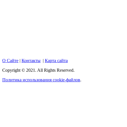
Copyright © 2017. Данный интернет-сайт носит
исключительно информационный характер и ни при каких
условиях не является публичной офертой, определяемой
положениями Статьи 437 Гражданского кодекса Российской
Федерации. Настоящий ресурс может содержать материалы
18+. При полном или частичном использовании материалов,
размещенных на портале, активная гиперссылка на
hotnews02.ru обязательна.
О Сайте
|
Контакты
|
Карта сайта
Copyright © 2021. All Rights Reserved.
Политика использования cookie-файлов
.