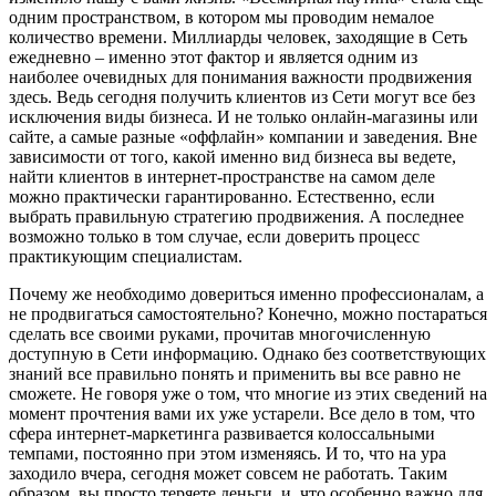
одним пространством, в котором мы проводим немалое
количество времени. Миллиарды человек, заходящие в Сеть
ежедневно – именно этот фактор и является одним из
наиболее очевидных для понимания важности продвижения
здесь. Ведь сегодня получить клиентов из Сети могут все без
исключения виды бизнеса. И не только онлайн-магазины или
сайте, а самые разные «оффлайн» компании и заведения. Вне
зависимости от того, какой именно вид бизнеса вы ведете,
найти клиентов в интернет-пространстве на самом деле
можно практически гарантированно. Естественно, если
выбрать правильную стратегию продвижения. А последнее
возможно только в том случае, если доверить процесс
практикующим специалистам.
Почему же необходимо довериться именно профессионалам, а
не продвигаться самостоятельно? Конечно, можно постараться
сделать все своими руками, прочитав многочисленную
доступную в Сети информацию. Однако без соответствующих
знаний все правильно понять и применить вы все равно не
сможете. Не говоря уже о том, что многие из этих сведений на
момент прочтения вами их уже устарели. Все дело в том, что
сфера интернет-маркетинга развивается колоссальными
темпами, постоянно при этом изменяясь. И то, что на ура
заходило вчера, сегодня может совсем не работать. Таким
образом, вы просто теряете деньги, и, что особенно важно для