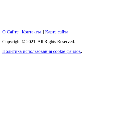
18+. При полном или частичном использовании материалов,
размещенных на портале, активная гиперссылка на
hotnews02.ru обязательна.
О Сайте
|
Контакты
|
Карта сайта
Copyright © 2021. All Rights Reserved.
Политика использования cookie-файлов
.