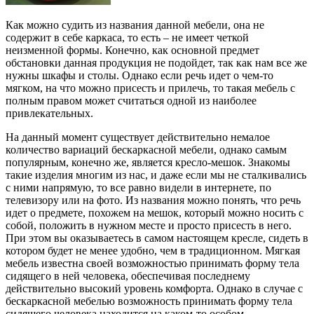
Как можно судить из названия данной мебели, она не
содержит в себе каркаса, то есть – не имеет четкой
неизменной формы. Конечно, как основной предмет
обстановки данная продукция не подойдет, так как нам все же
нужны шкафы и столы. Однако если речь идет о чем-то
мягком, на что можно присесть и прилечь, то такая мебель с
полным правом может считаться одной из наиболее
привлекательных.
На данный момент существует действительно немалое
количество вариаций бескаркасной мебели, однако самым
популярным, конечно же, является кресло-мешок. Знакомы
такие изделия многим из нас, и даже если мы не сталкивались
с ними напрямую, то все равно видели в интернете, по
телевизору или на фото. Из названия можно понять, что речь
идет о предмете, похожем на мешок, который можно носить с
собой, положить в нужном месте и просто присесть в него.
При этом вы оказываетесь в самом настоящем кресле, сидеть в
котором будет не менее удобно, чем в традиционном. Мягкая
мебель известна своей возможностью принимать форму тела
сидящего в ней человека, обеспечивая последнему
действительно высокий уровень комфорта. Однако в случае с
бескаркасной мебелью возможность принимать форму тела
сидящего человека находится на каком-то особом,