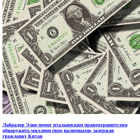
Лабрадор Элио помог итальянским правоохранителям
обнаружить миллион евро наличными, задержав
гражданку Китая