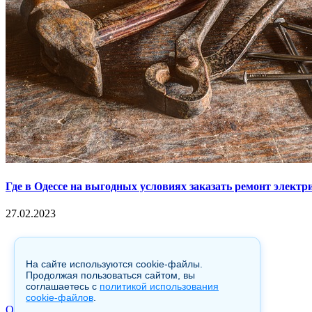
Где в Одессе на выгодных условиях заказать ремонт электр
27.02.2023
Copyright © 2017. Данный интернет-сайт носит исключительно
Гражданского кодекса Российской Федерации. Настоящий ресур
гиперссылка на hotnews02.ru обязательна.
На сайте используются cookie-файлы.
Продолжая пользоваться сайтом, вы
соглашаетесь с
политикой использования
cookie-файлов
.
О Сайте
|
Контакты
|
Карта сайта