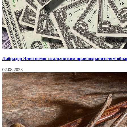
Лабрадор Элио помог итальянским правоохранителям обна
02.08.2023