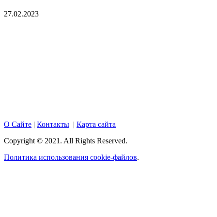
27.02.2023
Copyright © 2017. Данный интернет-сайт носит
исключительно информационный характер и ни при каких
условиях не является публичной офертой, определяемой
положениями Статьи 437 Гражданского кодекса Российской
Федерации. Настоящий ресурс может содержать материалы
18+. При полном или частичном использовании материалов,
размещенных на портале, активная гиперссылка на
hotnews02.ru обязательна.
О Сайте
|
Контакты
|
Карта сайта
Copyright © 2021. All Rights Reserved.
Политика использования cookie-файлов
.