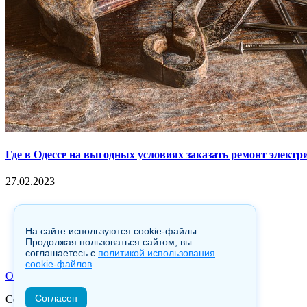
Где в Одессе на выгодных условиях заказать ремонт электр
27.02.2023
Copyright © 2017. Данный интернет-сайт носит исключительно
Гражданского кодекса Российской Федерации. Настоящий ресур
гиперссылка на hotnews02.ru обязательна.
На сайте используются cookie-файлы.
Продолжая пользоваться сайтом, вы
соглашаетесь с
политикой использования
cookie-файлов
.
О Сайте
|
Контакты
|
Карта сайта
Согласен
Copyright © 2021. All Rights Reserved.