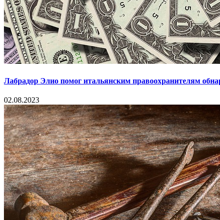
Лабрадор Элио помог итальянским правоохранителям обна
02.08.2023