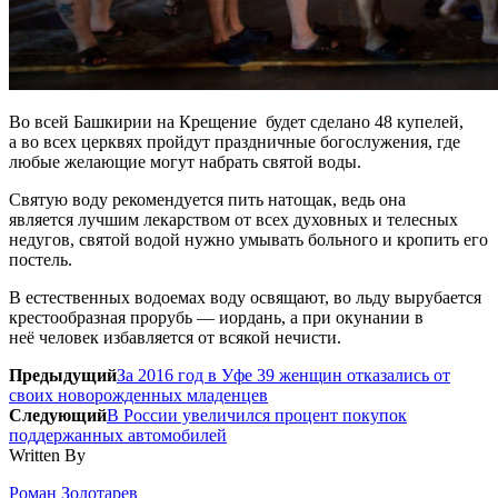
Во всей Башкирии на Крещение будет сделано 48 купелей,
а во всех церквях пройдут праздничные богослужения, где
любые желающие могут набрать святой воды.
Святую воду рекомендуется пить натощак, ведь она
является лучшим лекарством от всех духовных и телесных
недугов, святой водой нужно умывать больного и кропить его
постель.
В естественных водоемах воду освящают, во льду вырубается
крестообразная прорубь — иордань, а при окунании в
неё человек избавляется от всякой нечисти.
Предыдущий
За 2016 год в Уфе 39 женщин отказались от
своих новорожденных младенцев
Следующий
В России увеличился процент покупок
поддержанных автомобилей
Written By
Роман Золотарев