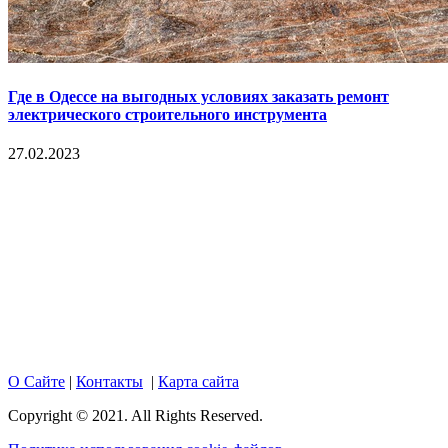
Где в Одессе на выгодных условиях заказать ремонт
электрического строительного инструмента
27.02.2023
Copyright © 2017. Данный интернет-сайт носит
исключительно информационный характер и ни при каких
условиях не является публичной офертой, определяемой
положениями Статьи 437 Гражданского кодекса Российской
Федерации. Настоящий ресурс может содержать материалы
18+. При полном или частичном использовании материалов,
размещенных на портале, активная гиперссылка на
hotnews02.ru обязательна.
О Сайте
|
Контакты
|
Карта сайта
Copyright © 2021. All Rights Reserved.