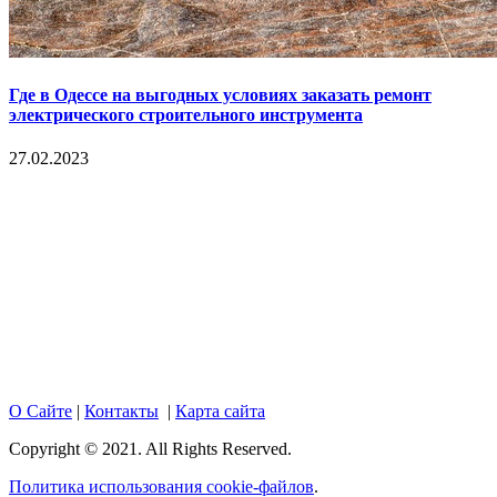
Где в Одессе на выгодных условиях заказать ремонт
электрического строительного инструмента
27.02.2023
Copyright © 2017. Данный интернет-сайт носит
исключительно информационный характер и ни при каких
условиях не является публичной офертой, определяемой
положениями Статьи 437 Гражданского кодекса Российской
Федерации. Настоящий ресурс может содержать материалы
18+. При полном или частичном использовании материалов,
размещенных на портале, активная гиперссылка на
hotnews02.ru обязательна.
О Сайте
|
Контакты
|
Карта сайта
Copyright © 2021. All Rights Reserved.
Политика использования cookie-файлов
.