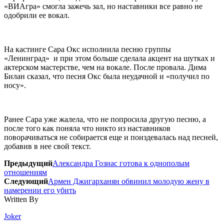
«ВИАгра» смогла зажечь зал, но наставники все равно не
одобрили ее вокал.
На кастинге Сара Окс исполнила песню группы
«Ленинград» и при этом больше сделала акцент на шутках и
актерском мастерстве, чем на вокале. После провала. Дима
Билан сказал, что песня Окс была неудачной и «получил по
носу».
Ранее Сара уже жалела, что не попросила другую песню, а
после того как поняла что никто из наставников
поворачиваться не собирается еще и поиздевалась над песней,
добавив в нее свой текст.
Предыдущий
Александра Гозиас готова к однополым
отношениям
Следующий
Армен Джигарханян обвинил молодую жену в
намерении его убить
Written By
Joker