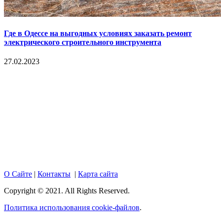
Где в Одессе на выгодных условиях заказать ремонт
электрического строительного инструмента
27.02.2023
Copyright © 2017. Данный интернет-сайт носит
исключительно информационный характер и ни при каких
условиях не является публичной офертой, определяемой
положениями Статьи 437 Гражданского кодекса Российской
Федерации. Настоящий ресурс может содержать материалы
18+. При полном или частичном использовании материалов,
размещенных на портале, активная гиперссылка на
hotnews02.ru обязательна.
О Сайте
|
Контакты
|
Карта сайта
Copyright © 2021. All Rights Reserved.
Политика использования cookie-файлов
.