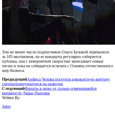
Тем не менее число подписчиков Ольги Бузовой перевалило
за 105 миллионов, на ее концерты регулярно собирается
публика, она с невероятной скоростью записывает новые
песни и пока не собирается исчезать с Олимпа отечественного
шоу-бизнеса.
Предыдущий
Анфиса Чехова посетила адвокатскую контору,
специализирующуюся на разводах
Следующий
Фанаты в шоке от сильно изменившейся
внешности Дарьи Пынзарь
Written By
Joker