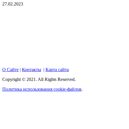
27.02.2023
Copyright © 2017. Данный интернет-сайт носит
исключительно информационный характер и ни при каких
условиях не является публичной офертой, определяемой
положениями Статьи 437 Гражданского кодекса Российской
Федерации. Настоящий ресурс может содержать материалы
18+. При полном или частичном использовании материалов,
размещенных на портале, активная гиперссылка на
hotnews02.ru обязательна.
О Сайте
|
Контакты
|
Карта сайта
Copyright © 2021. All Rights Reserved.
Политика использования cookie-файлов
.