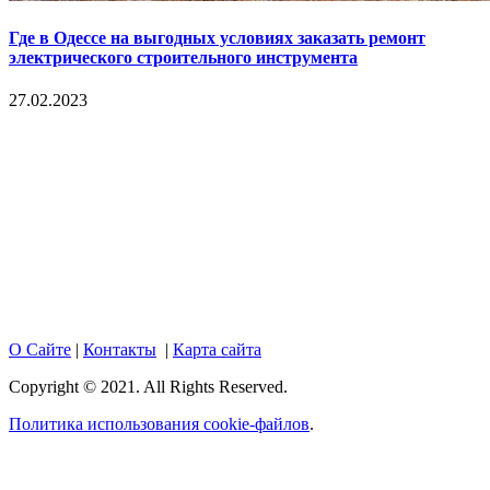
Где в Одессе на выгодных условиях заказать ремонт
электрического строительного инструмента
27.02.2023
Copyright © 2017. Данный интернет-сайт носит
исключительно информационный характер и ни при каких
условиях не является публичной офертой, определяемой
положениями Статьи 437 Гражданского кодекса Российской
Федерации. Настоящий ресурс может содержать материалы
18+. При полном или частичном использовании материалов,
размещенных на портале, активная гиперссылка на
hotnews02.ru обязательна.
О Сайте
|
Контакты
|
Карта сайта
Copyright © 2021. All Rights Reserved.
Политика использования cookie-файлов
.