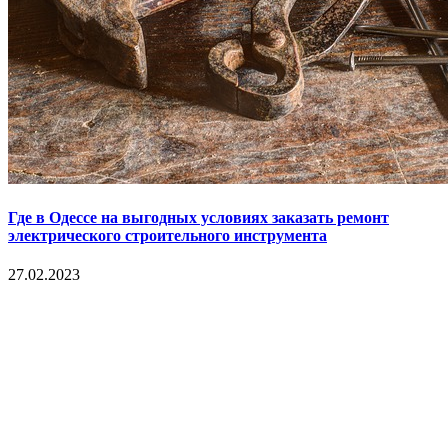
Где в Одессе на выгодных условиях заказать ремонт
электрического строительного инструмента
27.02.2023
Copyright © 2017. Данный интернет-сайт носит
исключительно информационный характер и ни при каких
условиях не является публичной офертой, определяемой
положениями Статьи 437 Гражданского кодекса Российской
Федерации. Настоящий ресурс может содержать материалы
18+. При полном или частичном использовании материалов,
размещенных на портале, активная гиперссылка на
hotnews02.ru обязательна.