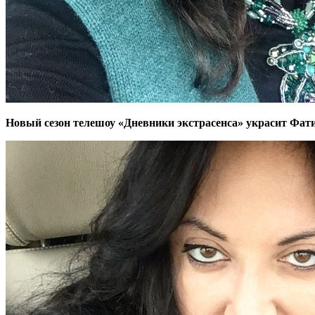
Новый сезон телешоу «Дневники экстрасенса» украсит Фати