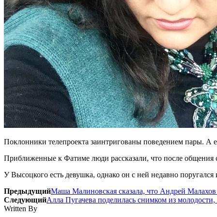
Поклонники телепроекта заинтригованы поведением пары. А 
Приближенные к Фатиме люди рассказали, что после общения с
У Высоцкого есть девушка, однако он с ней недавно поругался 
Предыдущий
Маша Малиновская сказала, что Андрей Малахов 
Следующий
Алла Пугачева поделилась снимком из молодости, 
Written By