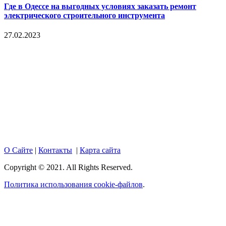
Где в Одессе на выгодных условиях заказать ремонт
электрического строительного инструмента
27.02.2023
Copyright © 2017. Данный интернет-сайт носит
исключительно информационный характер и ни при каких
условиях не является публичной офертой, определяемой
положениями Статьи 437 Гражданского кодекса Российской
Федерации. Настоящий ресурс может содержать материалы
18+. При полном или частичном использовании материалов,
размещенных на портале, активная гиперссылка на
hotnews02.ru обязательна.
О Сайте
|
Контакты
|
Карта сайта
Copyright © 2021. All Rights Reserved.
Политика использования cookie-файлов
.