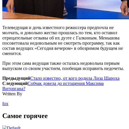
Телеведущая и дочь известного режиссера предпочла не
молчать, и довольно жестко прошлась по тем, кто оставил
отрицательные отзывы об их дуэте с Галкиным. Меньшова
посоветовала недовольным не смотреть программу, так как
состав ведущих «Сегодня вечером» в обозримом будущем не
сменится.
При этом сама ведущая также осталась недовольна первым
выпуском со своим участием, пообещав исправить недочеты.
Предыдущий
Стало известно, от кого родила Лиза Шароха
Следующий
Собчак довела до истощения Максима
Виторгана?
Written By
fox
Самое горячее