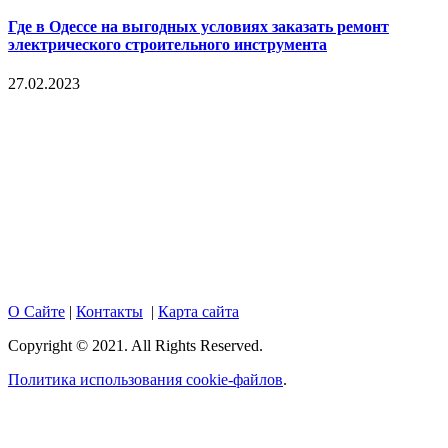
Где в Одессе на выгодных условиях заказать ремонт
электрического строительного инструмента
27.02.2023
Copyright © 2017. Данный интернет-сайт носит
исключительно информационный характер и ни при каких
условиях не является публичной офертой, определяемой
положениями Статьи 437 Гражданского кодекса Российской
Федерации. Настоящий ресурс может содержать материалы
18+. При полном или частичном использовании материалов,
размещенных на портале, активная гиперссылка на
hotnews02.ru обязательна.
О Сайте
|
Контакты
|
Карта сайта
Copyright © 2021. All Rights Reserved.
Политика использования cookie-файлов
.