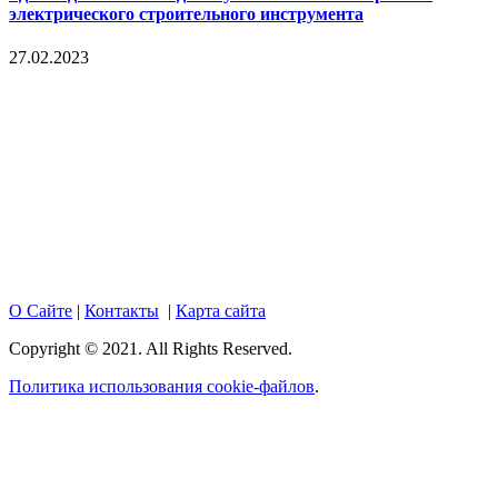
электрического строительного инструмента
27.02.2023
Copyright © 2017. Данный интернет-сайт носит
исключительно информационный характер и ни при каких
условиях не является публичной офертой, определяемой
положениями Статьи 437 Гражданского кодекса Российской
Федерации. Настоящий ресурс может содержать материалы
18+. При полном или частичном использовании материалов,
размещенных на портале, активная гиперссылка на
hotnews02.ru обязательна.
О Сайте
|
Контакты
|
Карта сайта
Copyright © 2021. All Rights Reserved.
Политика использования cookie-файлов
.