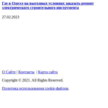
Где в Одессе на выгодных условиях заказать ремонт
электрического строительного инструмента
27.02.2023
Copyright © 2017. Данный интернет-сайт носит
исключительно информационный характер и ни при каких
условиях не является публичной офертой, определяемой
положениями Статьи 437 Гражданского кодекса Российской
Федерации. Настоящий ресурс может содержать материалы
18+. При полном или частичном использовании материалов,
размещенных на портале, активная гиперссылка на
hotnews02.ru обязательна.
О Сайте
|
Контакты
|
Карта сайта
Copyright © 2021. All Rights Reserved.
Политика использования cookie-файлов
.