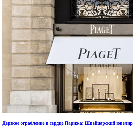
Дерзкое ограбление в сердце Парижа: Швейцарский ювелир