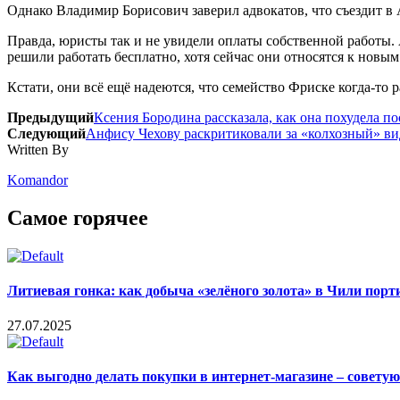
Однако Владимир Борисович заверил адвокатов, что съездит в 
Правда, юристы так и не увидели оплаты собственной работы. 
решили работать бесплатно, хотя сейчас они относятся к новым
Кстати, они всё ещё надеются, что семейство Фриске когда-то 
Предыдущий
Ксения Бородина рассказала, как она похудела по
Следующий
Анфису Чехову раскритиковали за «колхозный» ви
Written By
Komandor
Самое горячее
Литиевая гонка: как добыча «зелёного золота» в Чили пор
27.07.2025
Как выгодно делать покупки в интернет-магазине – совету