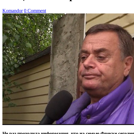
Komandor
0 Comment
Не раз проходила информация, что на семью Фриске сегодн