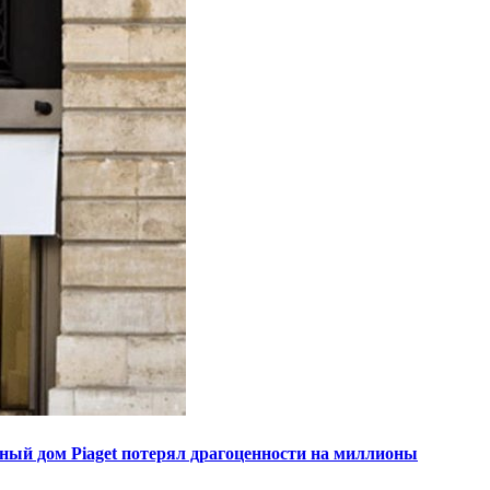
ный дом Piaget потерял драгоценности на миллионы