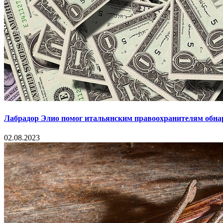
Лабрадор Элио помог итальянским правоохранителям обна
02.08.2023