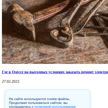
Где в Одессе на выгодных условиях заказать ремонт электр
27.02.2023
Copyright © 2017. Данный интернет-сайт носит исключительно
Гражданского кодекса Российской Федерации. Настоящий ресур
гиперссылка на hotnews02.ru обязательна.
На сайте используются cookie-файлы.
Продолжая пользоваться сайтом, вы
соглашаетесь с
политикой использования