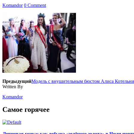
Komandor
0 Comment
Предыдущий
Модель с внушительным бюстом Алиса Котельник
Written By
Komandor
Самое горячее
Литиевая гонка: как добыча «зелёного золота» в Чили пор