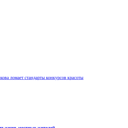
ова ломает стандарты конкурсов красоты
тит жизнь местных жителей