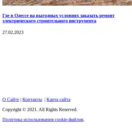
Где в Одессе на выгодных условиях заказать ремонт
электрического строительного инструмента
27.02.2023
Copyright © 2017. Данный интернет-сайт носит
исключительно информационный характер и ни при каких
условиях не является публичной офертой, определяемой
положениями Статьи 437 Гражданского кодекса Российской
Федерации. Настоящий ресурс может содержать материалы
18+. При полном или частичном использовании материалов,
размещенных на портале, активная гиперссылка на
hotnews02.ru обязательна.
О Сайте
|
Контакты
|
Карта сайта
Copyright © 2021. All Rights Reserved.
Политика использования cookie-файлов
.