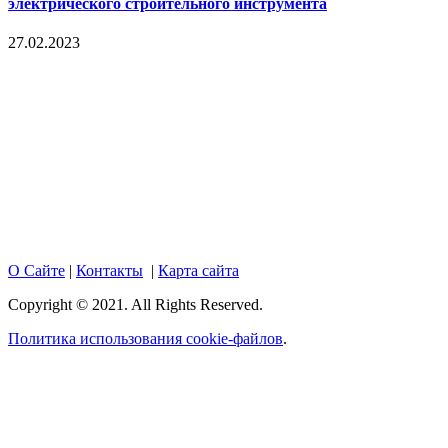
электрического строительного инструмента
27.02.2023
Copyright © 2017. Данный интернет-сайт носит
исключительно информационный характер и ни при каких
условиях не является публичной офертой, определяемой
положениями Статьи 437 Гражданского кодекса Российской
Федерации. Настоящий ресурс может содержать материалы
18+. При полном или частичном использовании материалов,
размещенных на портале, активная гиперссылка на
hotnews02.ru обязательна.
О Сайте
|
Контакты
|
Карта сайта
Copyright © 2021. All Rights Reserved.
Политика использования cookie-файлов
.