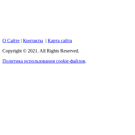
Федерации. Настоящий ресурс может содержать материалы
18+. При полном или частичном использовании материалов,
размещенных на портале, активная гиперссылка на
hotnews02.ru обязательна.
О Сайте
|
Контакты
|
Карта сайта
Copyright © 2021. All Rights Reserved.
Политика использования cookie-файлов
.