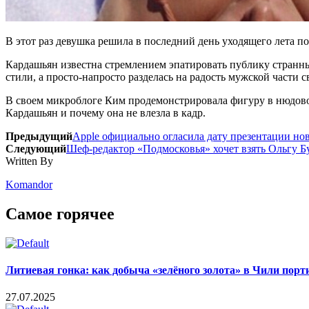
В этот раз девушка решила в последний день уходящего лета 
Кардашьян известна стремлением эпатировать публику странны
стили, а просто-напросто разделась на радость мужской части 
В своем микроблоге Ким продемонстрировала фигуру в нюдовом
Кардашьян и почему она не влезла в кадр.
Предыдущий
Apple официально огласила дату презентации но
Следующий
Шеф-редактор «Подмосковья» хочет взять Ольгу Б
Written By
Komandor
Самое горячее
Литиевая гонка: как добыча «зелёного золота» в Чили пор
27.07.2025