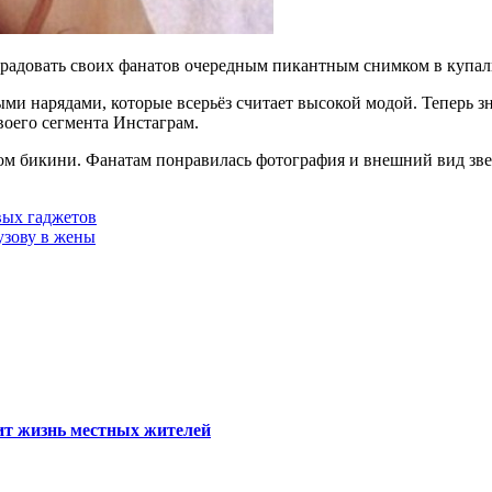
порадовать своих фанатов очередным пикантным снимком в купал
ми нарядами, которые всерьёз считает высокой модой. Теперь з
своего сегмента Инстаграм.
 бикини. Фанатам понравилась фотография и внешний вид звезд
вых гаджетов
узову в жены
тит жизнь местных жителей