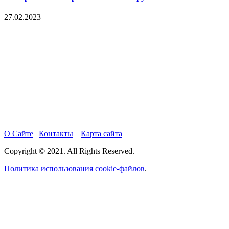
27.02.2023
Copyright © 2017. Данный интернет-сайт носит
исключительно информационный характер и ни при каких
условиях не является публичной офертой, определяемой
положениями Статьи 437 Гражданского кодекса Российской
Федерации. Настоящий ресурс может содержать материалы
18+. При полном или частичном использовании материалов,
размещенных на портале, активная гиперссылка на
hotnews02.ru обязательна.
О Сайте
|
Контакты
|
Карта сайта
Copyright © 2021. All Rights Reserved.
Политика использования cookie-файлов
.