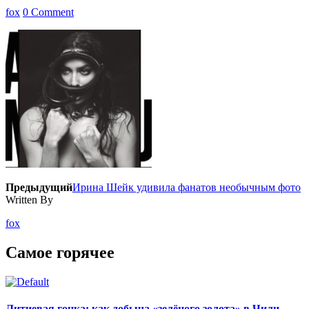
fox
0 Comment
Предыдущий
Ирина Шейк удивила фанатов необычным фото
Written By
fox
Самое горячее
Литиевая гонка: как добыча «зелёного золота» в Чили