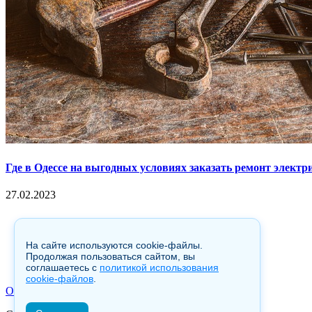
Где в Одессе на выгодных условиях заказать ремонт электр
27.02.2023
Copyright © 2017. Данный интернет-сайт носит исключительно
Гражданского кодекса Российской Федерации. Настоящий ресур
гиперссылка на hotnews02.ru обязательна.
На сайте используются cookie-файлы.
Продолжая пользоваться сайтом, вы
соглашаетесь с
политикой использования
cookie-файлов
.
О Сайте
|
Контакты
|
Карта сайта