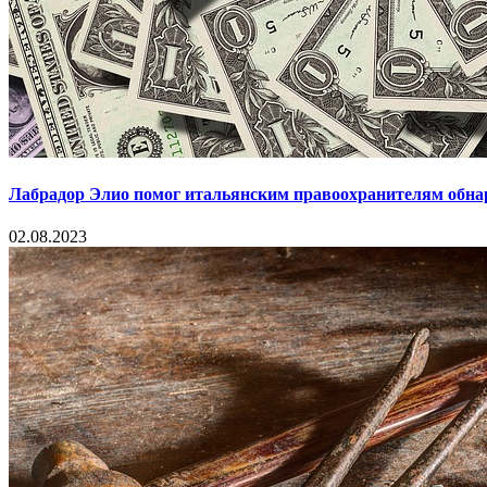
Лабрадор Элио помог итальянским правоохранителям обна
02.08.2023