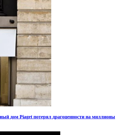
ный дом Piaget потерял драгоценности на миллионы