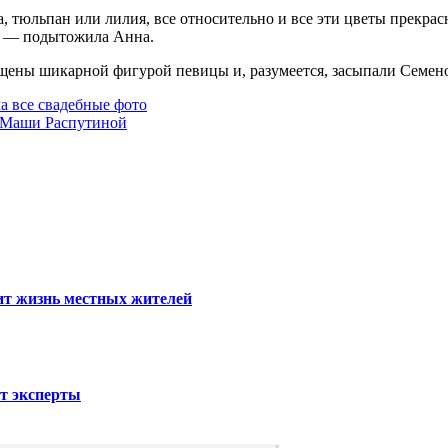
а, тюльпан или лилия, все относительно и все эти цветы прекра
», — подытожила Анна.
щены шикарной фигурой певицы и, разумеется, засыпали Семен
а все свадебные фото
 Маши Распутиной
тит жизнь местных жителей
ют эксперты