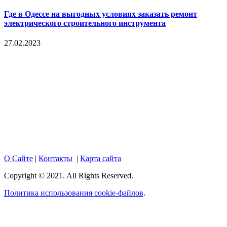
Где в Одессе на выгодных условиях заказать ремонт
электрического строительного инструмента
27.02.2023
Copyright © 2017. Данный интернет-сайт носит
исключительно информационный характер и ни при каких
условиях не является публичной офертой, определяемой
положениями Статьи 437 Гражданского кодекса Российской
Федерации. Настоящий ресурс может содержать материалы
18+. При полном или частичном использовании материалов,
размещенных на портале, активная гиперссылка на
hotnews02.ru обязательна.
О Сайте
|
Контакты
|
Карта сайта
Copyright © 2021. All Rights Reserved.
Политика использования cookie-файлов
.