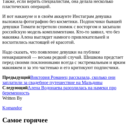
Также, если верить специалистам, она делала несколько
пластических операций.
И вот накануне и в своём аккаунте Инстаграм девушка
выложила фотографию без косметики. Подписчики бывшей
девушки Тимати встретили снимок с восторгом и засыпали
российскую модель комплиментами. Кто-то заявил, что без
макияжа Алена выглядит намного привлекательней и
восхитились настоящей её красотой.
Надо сказать, что появление девушки на публике
ненакрашеной — весьма редкий случай. Шишкова предстает
перед своими поклонниками всегда с экстремальным и ярким
макияжем и за это частенько и его критикуют подписчики.
Предыдущий
Виктория Романец рассказала, сколько они
заплатили за свадебное путешествие на Мальдивы
Следующий
Алена Водонаева разозлилась на намеки про
беременность
Written By
Komandor
Самое горячее