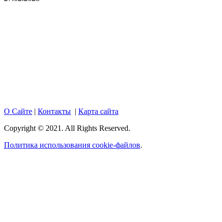
Copyright © 2017. Данный интернет-сайт носит
исключительно информационный характер и ни при каких
условиях не является публичной офертой, определяемой
положениями Статьи 437 Гражданского кодекса Российской
Федерации. Настоящий ресурс может содержать материалы
18+. При полном или частичном использовании материалов,
размещенных на портале, активная гиперссылка на
hotnews02.ru обязательна.
О Сайте
|
Контакты
|
Карта сайта
Copyright © 2021. All Rights Reserved.
Политика использования cookie-файлов
.