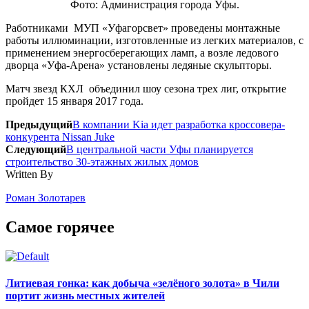
Фото: Администрация города Уфы.
Работниками МУП «Уфагорсвет» проведены монтажные
работы иллюминации, изготовленные из легких материалов, с
применением энергосберегающих ламп, а возле ледового
дворца «Уфа-Арена» установлены ледяные скульпторы.
Матч звезд КХЛ объединил шоу сезона трех лиг, открытие
пройдет 15 января 2017 года.
Предыдущий
В компании Kia идет разработка кроссовера-
конкурента Nissan Juke
Следующий
В центральной части Уфы планируется
строительство 30-этажных жилых домов
Written By
Роман Золотарев
Самое горячее
Литиевая гонка: как добыча «зелёного золота» в Чили
портит жизнь местных жителей