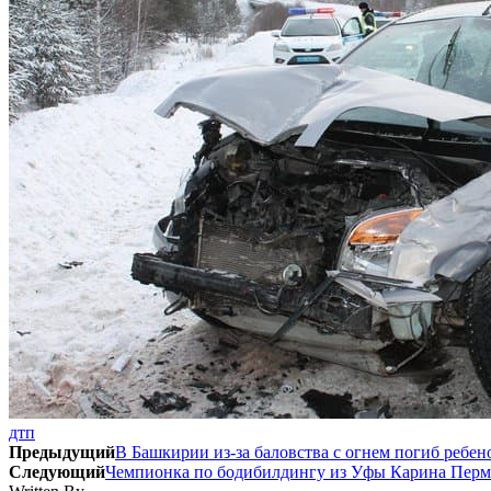
дтп
Предыдущий
В Башкирии из-за баловства с огнем погиб ребен
Следующий
Чемпионка по бодибилдингу из Уфы Карина Перм