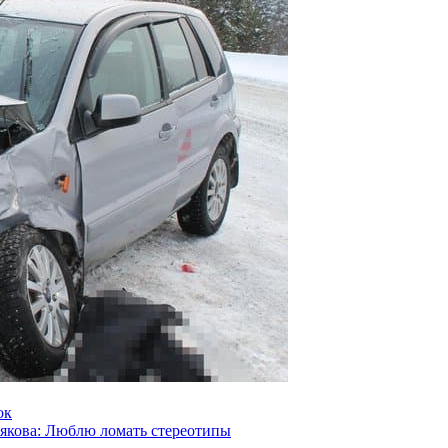
ок
якова: Люблю ломать стереотипы