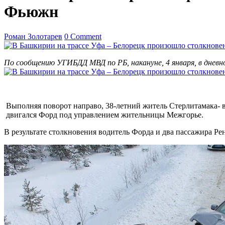
Фьюжн
Роман Золотарев
0 Comment
По сообщению УГИБДД МВД по РБ, накануне, 4 января, в дневн
Выполняя поворот направо, 38-летний житель Стерлитамака- во
двигался Форд под управлением жительницы Межгорье.
В результате столкновения водитель Форда и два пассажира Р