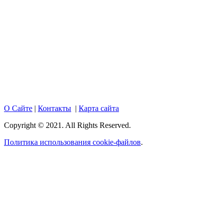
Copyright © 2017. Данный интернет-сайт носит
исключительно информационный характер и ни при каких
условиях не является публичной офертой, определяемой
положениями Статьи 437 Гражданского кодекса Российской
Федерации. Настоящий ресурс может содержать материалы
18+. При полном или частичном использовании материалов,
размещенных на портале, активная гиперссылка на
hotnews02.ru обязательна.
О Сайте
|
Контакты
|
Карта сайта
Copyright © 2021. All Rights Reserved.
Политика использования cookie-файлов
.