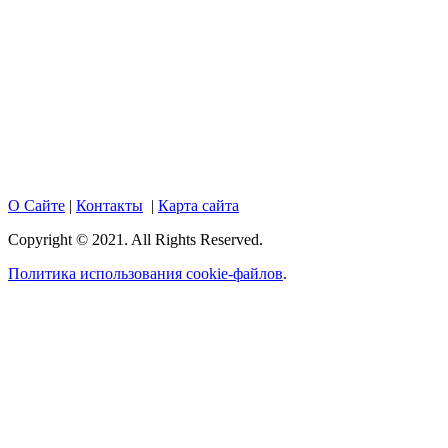
Copyright © 2017. Данный интернет-сайт носит
исключительно информационный характер и ни при каких
условиях не является публичной офертой, определяемой
положениями Статьи 437 Гражданского кодекса Российской
Федерации. Настоящий ресурс может содержать материалы
18+. При полном или частичном использовании материалов,
размещенных на портале, активная гиперссылка на
hotnews02.ru обязательна.
О Сайте
|
Контакты
|
Карта сайта
Copyright © 2021. All Rights Reserved.
Политика использования cookie-файлов
.