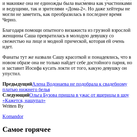
и макияже она не единожды была высмеяна как участниками
и ведущими, так и зрителями «Дома-2». Но даже хейтеры не
могли не заметить, как преобразилась в последнее время
Черно.
Благодаря помощи опытного визажиста из грузной взрослой
женщины Саша превратилась в молодую девушку со
свежестью на лице и модной прической, которая ей очень
идет.
Фанаты тут же назвали Сашу красоткой и понадеялись, что в
новом образе она не только найдет себе достойного парня, но
и заставит Иосифа кусать локти от того, какую девушку он
упустил.
Предыдущий
Алена Водонаева не подобрала к свадебному
платью нижнего белья
Следующий
Ольга Бузова пришла в ужас от ящерицы в шоу
«Кажется, нащупал»
Written By
Komandor
Самое горячее