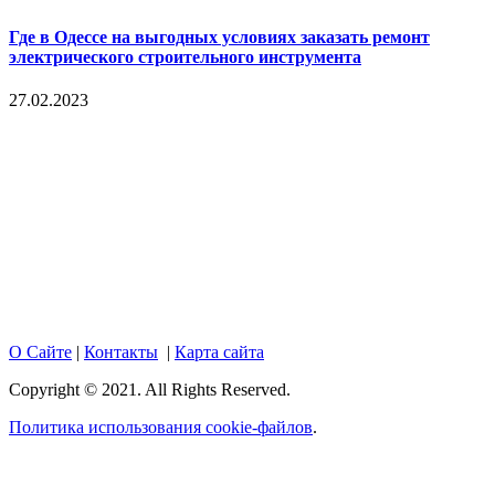
Где в Одессе на выгодных условиях заказать ремонт
электрического строительного инструмента
27.02.2023
Copyright © 2017. Данный интернет-сайт носит
исключительно информационный характер и ни при каких
условиях не является публичной офертой, определяемой
положениями Статьи 437 Гражданского кодекса Российской
Федерации. Настоящий ресурс может содержать материалы
18+. При полном или частичном использовании материалов,
размещенных на портале, активная гиперссылка на
hotnews02.ru обязательна.
О Сайте
|
Контакты
|
Карта сайта
Copyright © 2021. All Rights Reserved.
Политика использования cookie-файлов
.