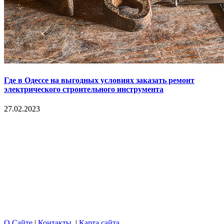
Где в Одессе на выгодных условиях заказать ремонт
электрического строительного инструмента
27.02.2023
Copyright © 2017. Данный интернет-сайт носит
исключительно информационный характер и ни при каких
условиях не является публичной офертой, определяемой
положениями Статьи 437 Гражданского кодекса Российской
Федерации. Настоящий ресурс может содержать материалы
18+. При полном или частичном использовании материалов,
размещенных на портале, активная гиперссылка на
hotnews02.ru обязательна.
О Сайте
|
Контакты
|
Карта сайта