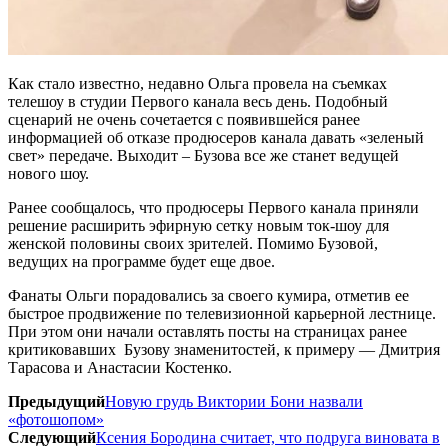
Как стало известно, недавно Ольга провела на съемках
телешоу в студии Первого канала весь день. Подобный
сценарий не очень сочетается с появившейся ранее
информацией об отказе продюсеров канала давать «зеленый
свет» передаче. Выходит – Бузова все же станет ведущей
нового шоу.
Ранее сообщалось, что продюсеры Первого канала приняли
решение расширить эфирную сетку новым ток-шоу для
женской половины своих зрителей. Помимо Бузовой,
ведущих на программе будет еще двое.
Фанаты Ольги порадовались за своего кумира, отметив ее
быстрое продвижение по телевизионной карьерной лестнице.
При этом они начали оставлять посты на страницах ранее
критиковавших Бузову знаменитостей, к примеру — Дмитрия
Тарасова и Анастасии Костенко.
Предыдущий
Новую грудь Виктории Бони назвали
«фотошопом»
Следующий
Ксения Бородина считает, что подруга виновата в