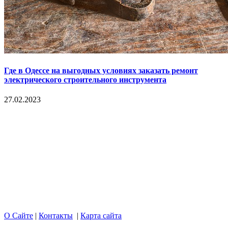
Где в Одессе на выгодных условиях заказать ремонт
электрического строительного инструмента
27.02.2023
Copyright © 2017. Данный интернет-сайт носит
исключительно информационный характер и ни при каких
условиях не является публичной офертой, определяемой
положениями Статьи 437 Гражданского кодекса Российской
Федерации. Настоящий ресурс может содержать материалы
18+. При полном или частичном использовании материалов,
размещенных на портале, активная гиперссылка на
hotnews02.ru обязательна.
О Сайте
|
Контакты
|
Карта сайта