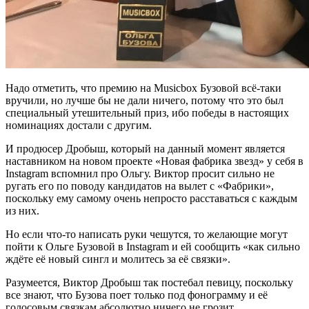
Надо отметить, что премию на Musicbox Бузовой всё-таки
вручили, но лучше бы не дали ничего, потому что это был
специальный утешительный приз, ибо победы в настоящих
номинациях достали с другим.
И продюсер Дробыш, который на данный момент является
наставником на новом проекте «Новая фабрика звезд» у себя в
Instagram вспомнил про Ольгу. Виктор просит сильно не
ругать его по поводу кандидатов на вылет с «Фабрики»,
поскольку ему самому очень непросто расставаться с каждым
из них.
Но если что-то написать руки чешутся, то желающие могут
пойти к Ольге Бузовой в Instagram и ей сообщить «как сильно
ждёте её новый сингл и молитесь за её связки».
Разумеется, Виктор Дробыш так постебал певицу, поскольку
все знают, что Бузова поет только под фонограмму и её
голосовым связкам абсолютно ничего не грозит.