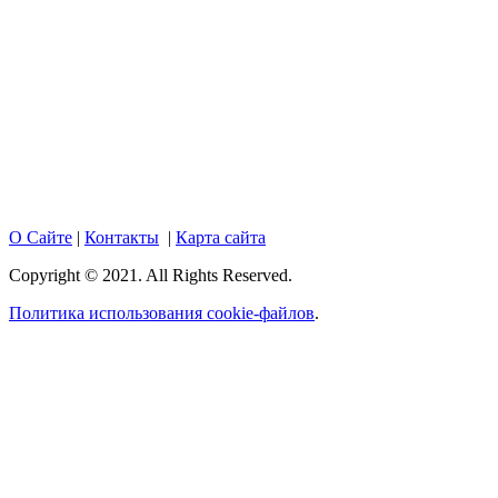
Copyright © 2017. Данный интернет-сайт носит
исключительно информационный характер и ни при каких
условиях не является публичной офертой, определяемой
положениями Статьи 437 Гражданского кодекса Российской
Федерации. Настоящий ресурс может содержать материалы
18+. При полном или частичном использовании материалов,
размещенных на портале, активная гиперссылка на
hotnews02.ru обязательна.
О Сайте
|
Контакты
|
Карта сайта
Copyright © 2021. All Rights Reserved.
Политика использования cookie-файлов
.